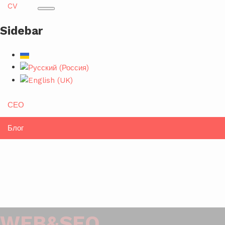
CV
Sidebar
СЕО
Блог
WEB&SEO